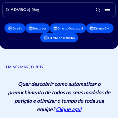
Blog
Direito
Recursos
Direito Contratual
Direito Civil
Direito do Trabalho
1 MIN
07 MARÇO 2019
Quer descobrir como automatizar o
preenchimento de todos os seus modelos de
petição e otimizar o tempo de toda sua
equipe?
Clique aqui