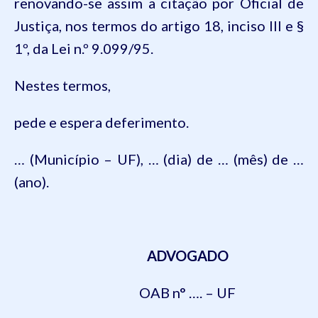
renovando-se assim a citação por Oficial de
Justiça, nos termos do artigo 18, inciso III e §
1º, da Lei n.º
9.099
/95.
Nestes termos,
pede
e espera deferimento.
… (Município – UF), … (dia) de … (mês) de …
(ano).
ADVOGADO
OAB n° …. – UF