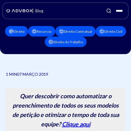
Blog
Direito
Recursos
Direito Contratual
Direito Civil
Direito do Trabalho
1 MIN
07 MARÇO 2019
Quer descobrir como automatizar o
preenchimento de todos os seus modelos
de petição e otimizar o tempo de toda sua
equipe?
Clique aqui