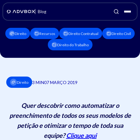
Blog
Direito
Recursos
Direito Contratual
Direito Civil
Direito do Trabalho
3 MIN
07 MARÇO 2019
Direito
Quer descobrir como automatizar o
preenchimento de todos os seus modelos de
petição e otimizar o tempo de toda sua
equipe?
Clique aqui