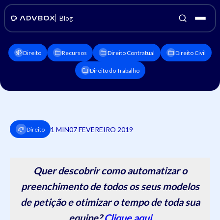
Blog
Direito
Recursos
Direito Contratual
Direito Civil
Direito do Trabalho
1 MIN
07 FEVEREIRO 2019
Direito
Quer descobrir como automatizar o
preenchimento de todos os seus modelos
de petição e otimizar o tempo de toda sua
equipe?
Clique aqui