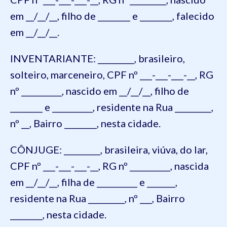
em __/__/__, filho de ________ e ________, falecido
em __/__/__.
INVENTARIANTE: _________, brasileiro,
solteiro, marceneiro, CPF nº ___-___-___-__, RG
nº __________, nascido em __/__/__, filho de
________ e __________, residente na Rua _________,
nº __, Bairro ________, nesta cidade.
CÔNJUGE: _________, brasileira, viúva, do lar,
CPF nº ___-___-___-__, RG nº __________, nascida
em __/__/__, filha de __________ e _______,
residente na Rua _________, nº ___, Bairro
________, nesta cidade.