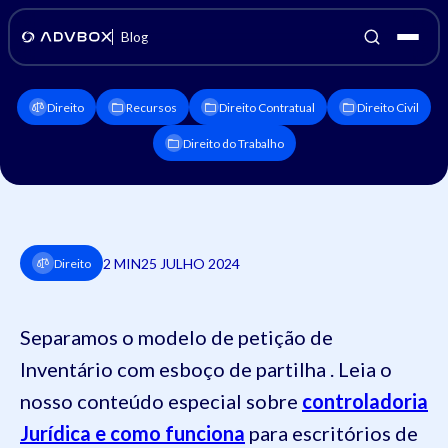
Blog
Direito
Recursos
Direito Contratual
Direito Civil
Direito do Trabalho
2 MIN
25 JULHO 2024
Direito
Separamos o modelo de petição de
Inventário com esboço de partilha . Leia o
nosso conteúdo especial sobre
controladoria
Jurídica e como funciona
para escritórios de