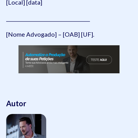
[Local] [data]
__________________________________
[Nome Advogado] – [OAB] [UF].
Autor