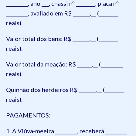
_________, ano ___, chassi nº ________, placa nº
_________, avaliado em R$ _______,__ (________
reais).
Valor total dos bens: R$ _______,__ (________
reais).
Valor total da meação: R$ ______,__ (_________
reais).
Quinhão dos herdeiros R$ _______,__ (________
reais).
PAGAMENTOS:
1. A Viúva-meeira _________, receberá _________.