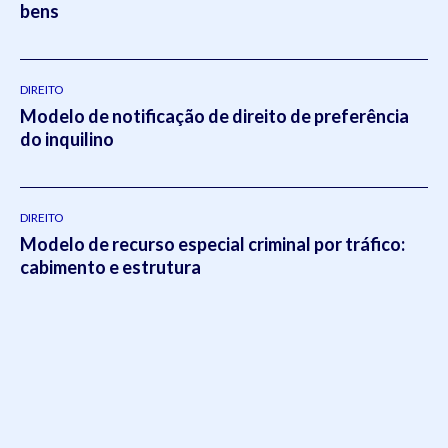
bens
setores do escritório.Em 2021, Eduardo publicou o livro
intitulado:
Otimizado - O escritório como empresa escalável
pela editora
Viseu
.
DIREITO
Modelo de notificação de direito de preferência
do inquilino
DIREITO
Modelo de recurso especial criminal por tráfico:
cabimento e estrutura