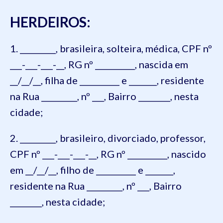
HERDEIROS:
1. _________, brasileira, solteira, médica, CPF nº
___-___-___-__, RG nº __________, nascida em
__/__/__, filha de __________ e _______, residente
na Rua _________, nº ___, Bairro ________, nesta
cidade;
2. _________, brasileiro, divorciado, professor,
CPF nº ___-___-___-__, RG nº __________, nascido
em __/__/__, filho de __________ e _______,
residente na Rua _________, nº ___, Bairro
________, nesta cidade;