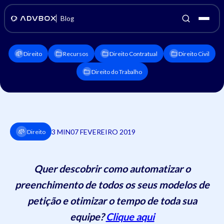
Blog
Direito
Recursos
Direito Contratual
Direito Civil
Direito do Trabalho
3 MIN
07 FEVEREIRO 2019
Direito
Quer descobrir como automatizar o
preenchimento de todos os seus modelos de
petição e otimizar o tempo de toda sua
equipe?
Clique aqui