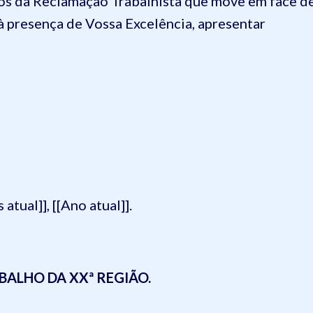
utos da Reclamação Trabalhista que move em face d
à presença de Vossa Excelência, apresentar
 atual]], [[Ano atual]].
ALHO DA XXª REGIÃO.