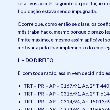
relativos ao mês seguinte da prestação do 
liquidação estava sendo impugnada.
Ocorre que, como então se disse, os coefi
mês trabalhado, mesmo porque o prazo leg
limite máximo, e mesmo assim aplicável s
motivada pelo inadimplemento do empreg
II – DO DIREITO
E, com toda razão, assim vem decidindo ess
TRT – PR – AP – 0167/91, Ac. 2º T. 440
TRT – PR – AP – 0316/91, Ac. 2º T. 614
TRT – PR – AP – 0314/94, Ac. 15013/9
TRT – PR – AP – 0274/94, Ac. 10693/94