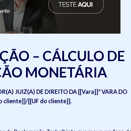
ÇÃO – CÁLCULO DE
ÇÃO MONETÁRIA
A) JUIZ(A) DE DIREITO DA [[Vara]]ª VARA DO
ente]]/[[UF do cliente]].