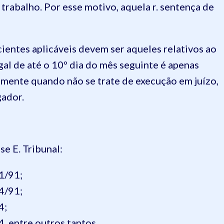
trabalho. Por esse motivo, aquela r. sentença de
cientes aplicáveis devem ser aqueles relativos ao
al de até o 10º dia do mês seguinte é apenas
omente quando não se trate de execução em juízo,
ador.
e E. Tribunal:
1/91;
4/91;
4;
, entre outros tantos.