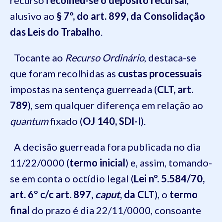
recurso
recolheu-se o depósito recursal
,
alusivo ao
§ 7º, do art. 899, da Consolidação
das Leis do Trabalho
.
Tocante ao
Recurso Ordinário
, destaca-se
que foram recolhidas as
custas processuais
impostas na sentença guerreada (
CLT, art.
789
), sem qualquer diferença em relação ao
quantum
fixado (
OJ 140, SDI-I
).
A decisão guerreada fora publicada no dia
11/22/0000 (
termo inicial
) e, assim, tomando-
se em conta o octídio legal (
Lei nº. 5.584/70,
art. 6º c/c art. 897,
caput
, da CLT
), o
termo
final
do prazo é dia 22/11/0000, consoante