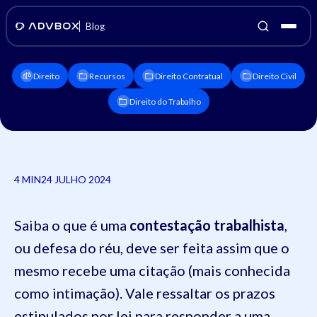
Blog
Direito
Recursos
Direito Contratual
Direito Civil
Direito do Trabalho
4 MIN
24 JULHO 2024
Saiba o que é uma
contestação trabalhista
,
ou defesa do réu, deve ser feita assim que o
mesmo recebe uma citação (mais conhecida
como intimação). Vale ressaltar os prazos
estipulados por lei para responder a uma