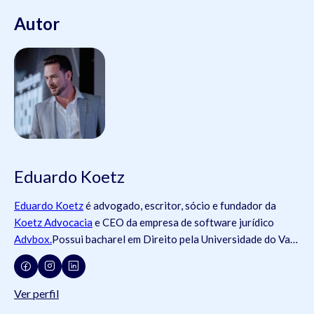
Autor
Eduardo Koetz
Eduardo Koetz
é advogado, escritor, sócio e fundador da
Koetz Advocacia
e CEO da empresa de software jurídico
Advbox.
Possui bacharel em Direito pela Universidade do Vale
do Rio dos Sinos (
Unisinos
).Possui tanto registros na
Ordem
dos Advogados do Brasil
- OAB (OAB/SC 42.934, OAB/RS
73.409, OAB/PR 72.951, OAB/SP 435.266, OAB/MG
Ver perfil
204.531, OAB/MG 204.531), como na
Ordem dos Advogados