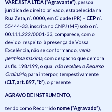
VAREJISTA LTDA
(“
Agravante
”)
, pessoa
jurídica de direito privado, estabelecida na
Rua Zeta, nº. 0000, em Cidade (PR) –
CEP
nº.
55444-33, inscrita no CNPJ (MF) sob o nº.
00.111.222/0001-33, comparece, com o
devido respeito à presença de Vossa
Excelência, não se conformando,
venia
permissa maxima,
com despacho que demora
às fls. 198/199, o qual
não recebeu o Recurso
Ordinário
, para interpor, tempestivamente
(
CLT, art. 897, “b”
), o presente
AGRAVO DE INSTRUMENTO,
tendo como Recorrido
nome (“Agravado”)
,