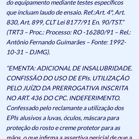
do equipamento mediante testes específicos
que incluam laudo de ensaio. Ref.:Art. 4º, Art.
830, Art. 899, CLT Lei 8177/91 En. 90/TST.”
(TRT3 – Proc.: Processo: RO -16280/91 – Rel.:
Antônio Fernando Guimarães – Fonte: 1992-
10-31 – DJMG).
“EMENTA: ADICIONAL DE INSALUBRIDADE.
CONFISSÃO DO USO DE EPIs. UTILIZAÇÃO
PELO JUÍZO DA PRERROGATIVA INSCRITA
NO ART. 436 DO CPC. INDEFERIMENTO.
Confessado pelo reclamante a utilização dos
EPIs alusivos a luvas, óculos, máscara para
proteção do rosto e creme protetor para as
mãos, o que infirma a assertiva pericial de que a