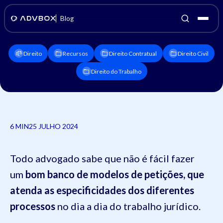
Blog
Direito
Recursos
Direito Contratual
Direito Civil
Direito do Trabalho
6 MIN
25 JULHO 2024
Todo advogado sabe que não é fácil fazer
um
bom banco de modelos de petições, que
atenda as especificidades dos diferentes
processos
no dia a dia do trabalho jurídico.