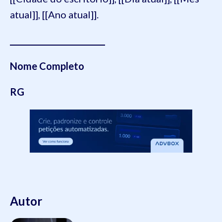
atual]], [[Ano atual]].
________________________
Nome Completo
RG
Autor