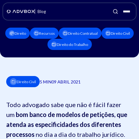
Blog
Direito
Recursos
Direito Contratual
Direito Civil
Direito do Trabalho
5 MIN
09 ABRIL 2021
Direito Civil
Todo advogado sabe que não é fácil fazer
um
bom banco de modelos de petições, que
atenda as especificidades dos diferentes
processos
no dia a dia do trabalho jurídico.