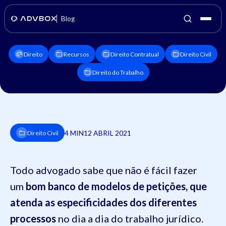
Blog
Direito
Recursos
Direito Contratual
Direito Civil
Direito do Trabalho
4 MIN
12 ABRIL 2021
Direito Civil
Todo advogado sabe que não é fácil fazer
um
bom banco de modelos de petições, que
atenda as especificidades dos diferentes
processos
no dia a dia do trabalho jurídico.