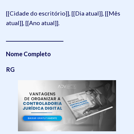
[[Cidade do escritório]], [[Dia atual]], [[Mês
atual]], [[Ano atual]].
________________________
Nome Completo
RG