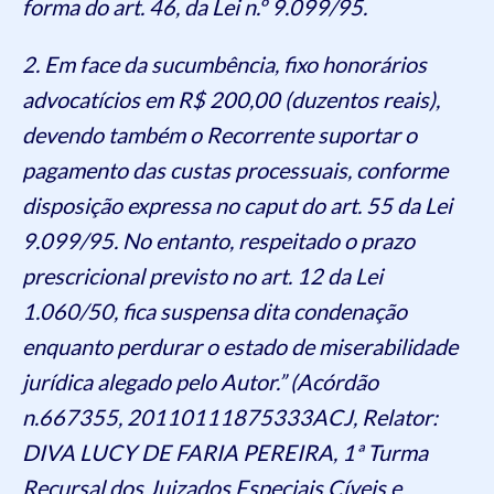
forma do art. 46, da Lei n.º 9.099/95.
2. Em face da sucumbência, fixo honorários
advocatícios em R$ 200,00 (duzentos reais),
devendo também o Recorrente suportar o
pagamento das custas processuais, conforme
disposição expressa no caput do art. 55 da Lei
9.099/95. No entanto, respeitado o prazo
prescricional previsto no art. 12 da Lei
1.060/50, fica suspensa dita condenação
enquanto perdurar o estado de miserabilidade
jurídica alegado pelo Autor.” (Acórdão
n.667355, 20110111875333ACJ, Relator:
DIVA LUCY DE FARIA PEREIRA, 1ª Turma
Recursal dos Juizados Especiais Cíveis e