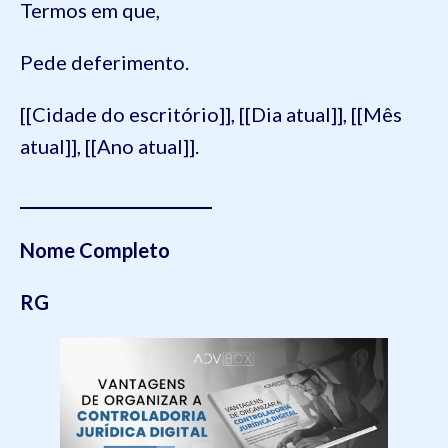
Termos em que,
Pede deferimento.
[[Cidade do escritório]], [[Dia atual]], [[Mês
atual]], [[Ano atual]].
________________________
Nome Completo
RG