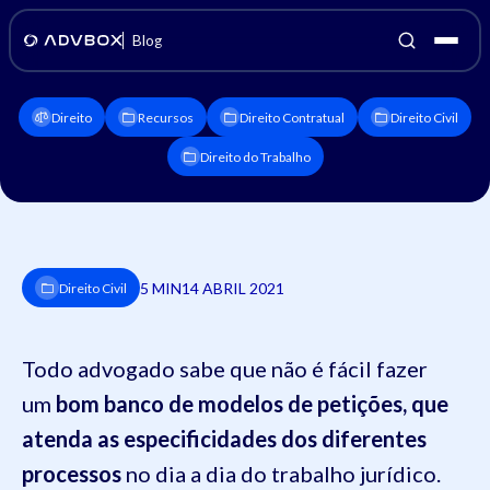
Blog
Direito
Recursos
Direito Contratual
Direito Civil
Direito do Trabalho
5 MIN
14 ABRIL 2021
Direito Civil
Todo advogado sabe que não é fácil fazer
um
bom banco de modelos de petições, que
atenda as especificidades dos diferentes
processos
no dia a dia do trabalho jurídico.