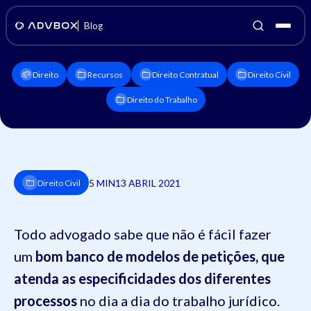
Blog
Direito
Recursos
Direito Contratual
Direito Civil
Direito do Trabalho
5 MIN
13 ABRIL 2021
Direito Civil
Todo advogado sabe que não é fácil fazer
um
bom banco de modelos de petições, que
atenda as especificidades dos diferentes
processos
no dia a dia do trabalho jurídico.