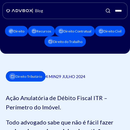
Blog
Direito
Recursos
Direito Contratual
Direito Civil
Direito do Trabalho
4 MIN
29 JULHO 2024
Direito Tributário
Ação Anulatória de Débito Fiscal ITR –
Perímetro do Imóvel.
Todo advogado sabe que não é fácil fazer