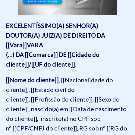
EXCELENTÍSSIMO(A) SENHOR(A)
DOUTOR(A) JUIZ(A) DE DIREITO DA
[[Vara]]VARA
(…) DA [[Comarca]] DE [[Cidade do
cliente]]/[[UF do cliente]].
[[Nome do cliente]]
, [[Nacionalidade do
cliente]], [[Estado civil do
cliente]], [[Profissão do cliente]], [[Sexo do
cliente]], nascido(a) em [[Data de nascimento
do cliente]], inscrito(a) no CPF sob
nº [[CPF/CNPJ do cliente]], RG sob nº [[RG do