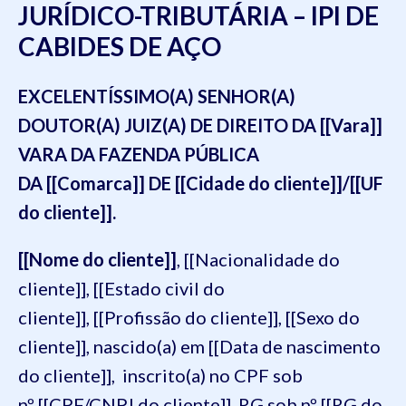
JURÍDICO-TRIBUTÁRIA – IPI DE
CABIDES DE AÇO
EXCELENTÍSSIMO(A) SENHOR(A)
DOUTOR(A) JUIZ(A) DE DIREITO DA [[Vara]]
VARA DA FAZENDA PÚBLICA
DA [[Comarca]] DE [[Cidade do cliente]]/[[UF
do cliente]].
[[Nome do cliente]]
, [[Nacionalidade do
cliente]], [[Estado civil do
cliente]], [[Profissão do cliente]], [[Sexo do
cliente]], nascido(a) em [[Data de nascimento
do cliente]], inscrito(a) no CPF sob
nº [[CPF/CNPJ do cliente]], RG sob nº [[RG do