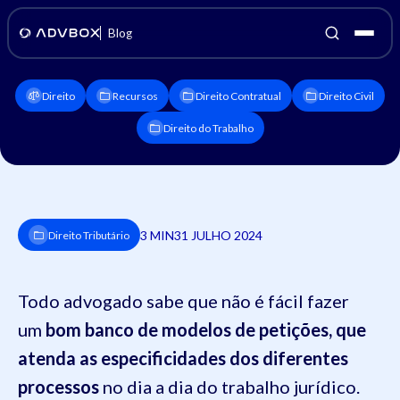
Blog
Direito
Recursos
Direito Contratual
Direito Civil
Direito do Trabalho
3 MIN
31 JULHO 2024
Direito Tributário
Todo advogado sabe que não é fácil fazer
um
bom banco de modelos de petições, que
atenda as especificidades dos diferentes
processos
no dia a dia do trabalho jurídico.