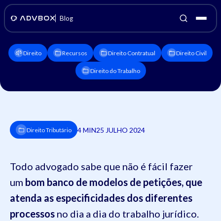
Blog
Direito
Recursos
Direito Contratual
Direito Civil
Direito do Trabalho
4 MIN
25 JULHO 2024
Direito Tributário
Todo advogado sabe que não é fácil fazer
um
bom banco de modelos de petições, que
atenda as especificidades dos diferentes
processos
no dia a dia do trabalho jurídico.