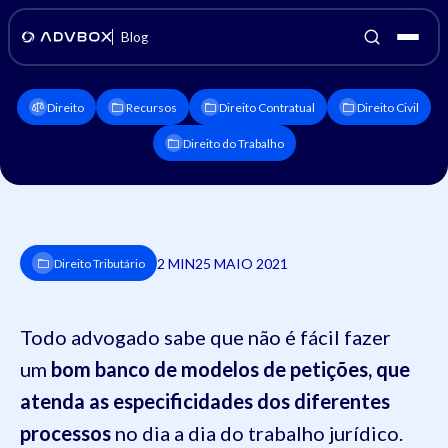
Blog
Direito
Recursos
Direito Contratual
Direito Civil
Direito do Trabalho
2 MIN
25 MAIO 2021
Direito Tributário
Todo advogado sabe que não é fácil fazer
um
bom banco de modelos de petições, que
atenda as especificidades dos diferentes
processos
no dia a dia do trabalho jurídico.