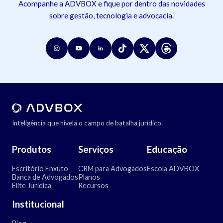
Acompanhe a ADVBOX e fique por dentro das novidades
sobre gestão, tecnologia e advocacia.
Inteligência que nivela o campo de batalha jurídico.
Produtos
Serviços
Educação
Escritório Enxuto
CRM para Advogados
Escola ADVBOX
Banca de Advogados
Planos
Elite Jurídica
Recursos
Institucional