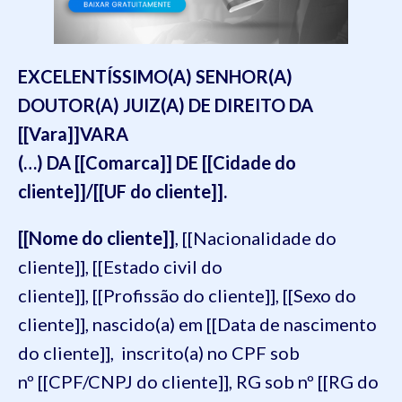
EXCELENTÍSSIMO(A) SENHOR(A)
DOUTOR(A) JUIZ(A) DE DIREITO DA
[[Vara]]VARA
(…) DA [[Comarca]] DE [[Cidade do
cliente]]/[[UF do cliente]].
[[Nome do cliente]]
, [[Nacionalidade do
cliente]], [[Estado civil do
cliente]], [[Profissão do cliente]], [[Sexo do
cliente]], nascido(a) em [[Data de nascimento
do cliente]], inscrito(a) no CPF sob
nº [[CPF/CNPJ do cliente]], RG sob nº [[RG do