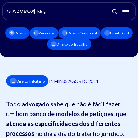
Blog
Direito
Recursos
Direito Contratual
Direito Civil
Direito do Trabalho
11 MIN
05 AGOSTO 2024
Direito Tributário
Todo advogado sabe que não é fácil fazer
um
bom banco de modelos de petições, que
atenda as especificidades dos diferentes
processos
no dia a dia do trabalho jurídico.