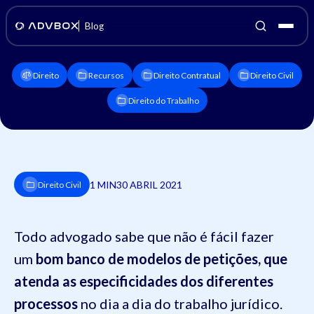
Blog
Direito
Recursos
Direito Contratual
Direito Civil
Direito do Trabalho
1 MIN
30 ABRIL 2021
Direito Civil
Todo advogado sabe que não é fácil fazer
um
bom banco de modelos de petições, que
atenda as especificidades dos diferentes
processos
no dia a dia do trabalho jurídico.