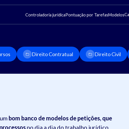
Ca
Controladoria jurídica
Pontuação por Tarefas
Modelos
rsos
Direito Contratual
Direito Civil
r um
bom banco de modelos de petições, que
 processos
no dia a dia do trabalho jurídico.