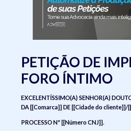
PETIÇÃO DE IM
FORO ÍNTIMO
EXCELENTÍSSIMO(A) SENHOR(A) DOUTOR(A
DA [[Comarca]] DE [[Cidade do cliente]]/[[
PROCESSO Nº [[Número CNJ]].