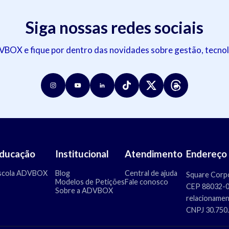
Siga nossas redes sociais
OX e fique por dentro das novidades sobre gestão, tecnol
ducação
Institucional
Atendimento
Endereço
scola ADVBOX
Blog
Central de ajuda
Square Corpo
Modelos de Petições
Fale conosco
CEP 88032-00
Sobre a ADVBOX
relacioname
CNPJ 30.750