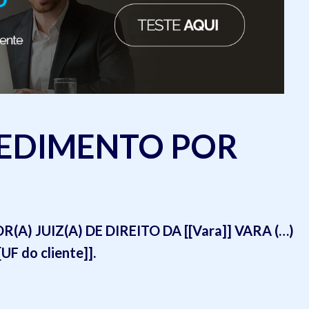
PEDIMENTO POR
) JUIZ(A) DE DIREITO DA [[Vara]] VARA (…)
UF do cliente]].