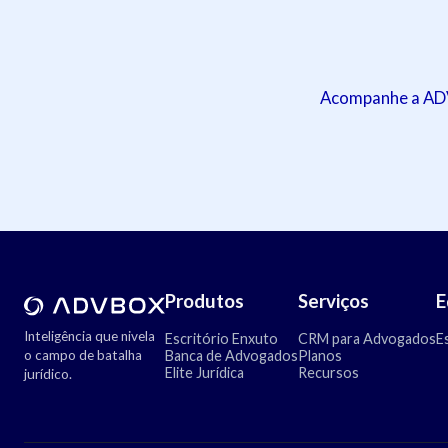
Acompanhe a ADVB
Produtos
Serviços
E
Inteligência que nivela
Escritório Enxuto
CRM para Advogados
E
o campo de batalha
Banca de Advogados
Planos
Elite Jurídica
Recursos
jurídico.