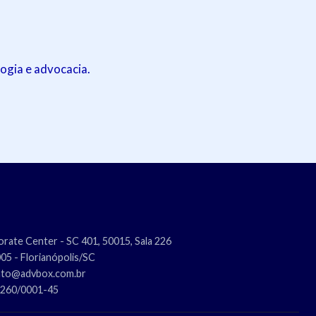
ogia e advocacia.
rate Center - SC 401, 50015, Sala 226
5 - Florianópolis/SC
nto@advbox.com.br
.260/0001-45