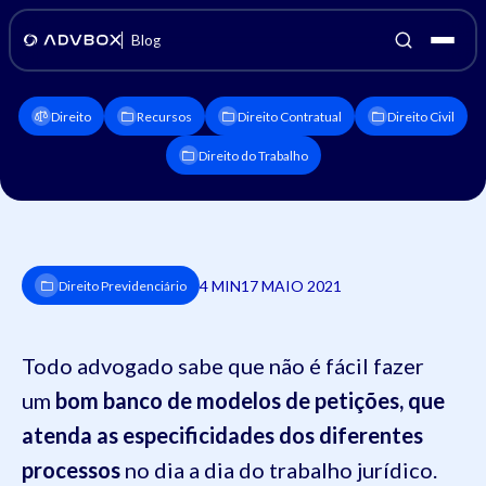
Blog
Direito
Recursos
Direito Contratual
Direito Civil
Direito do Trabalho
4 MIN
17 MAIO 2021
Direito Previdenciário
Todo advogado sabe que não é fácil fazer
um
bom banco de modelos de petições, que
atenda as especificidades dos diferentes
processos
no dia a dia do trabalho jurídico.