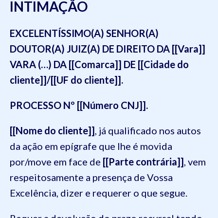
INTIMAÇÃO
EXCELENTÍSSIMO(A) SENHOR(A)
DOUTOR(A) JUIZ(A) DE DIREITO DA [[Vara]]
VARA (…) DA [[Comarca]] DE [[Cidade do
cliente]]/[[UF do cliente]].
PROCESSO Nº [[Número CNJ]].
[[Nome do cliente]]
, já qualificado nos autos
da ação em epígrafe que lhe é movida
por/move em face de
[[Parte contrária]]
, vem
respeitosamente a presença de Vossa
Excelência, dizer e requerer o que segue.
Requer a devolução do prazo recursal tendo