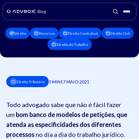
Blog
Direito
Recursos
Direito Contratual
Direito Civil
Direito do Trabalho
3 MIN
17 MAIO 2021
Direito Tributário
Todo advogado sabe que não é fácil fazer
um
bom banco de modelos de petições, que
atenda as especificidades dos diferentes
processos
no dia a dia do trabalho jurídico.