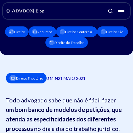
Blog
Direito
Recursos
Direito Contratual
Direito Civil
Direito do Trabalho
3 MIN
21 MAIO 2021
Direito Tributário
Todo advogado sabe que não é fácil fazer
um
bom banco de modelos de petições, que
atenda as especificidades dos diferentes
processos
no dia a dia do trabalho jurídico.