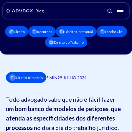
Blog
Direito
Recursos
Direito Contratual
Direito Civil
Direito do Trabalho
5 MIN
29 JULHO 2024
Direito Tributário
Todo advogado sabe que não é fácil fazer
um
bom banco de modelos de petições, que
atenda as especificidades dos diferentes
processos
no dia a dia do trabalho jurídico.