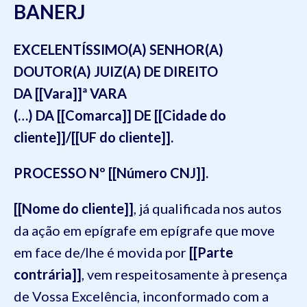
BANERJ
EXCELENTÍSSIMO(A) SENHOR(A)
DOUTOR(A) JUIZ(A) DE DIREITO
DA [[Vara]]ª VARA
(…) DA [[Comarca]] DE [[Cidade do
cliente]]/[[UF do cliente]].
PROCESSO Nº [[Número CNJ]].
[[Nome do cliente]]
, já qualificada nos autos
da ação em epígrafe em epígrafe que move
em face de/lhe é movida por
[[Parte
contrária]]
, vem respeitosamente à presença
de Vossa Excelência, inconformado com a