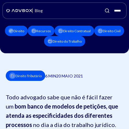
Blog
Direito
Recursos
Direito Contratual
Direito Civil
Direito do Trabalho
6 MIN
20 MAIO 2021
Direito Tributário
Todo advogado sabe que não é fácil fazer
um
bom banco de modelos de petições, que
atenda as especificidades dos diferentes
processos
no dia a dia do trabalho jurídico.