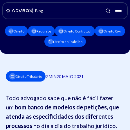
Blog
Direito
Recursos
Direito Contratual
Direito Civil
Direito do Trabalho
2 MIN
20 MAIO 2021
Direito Tributário
Todo advogado sabe que não é fácil fazer
um
bom banco de modelos de petições, que
atenda as especificidades dos diferentes
processos
no dia a dia do trabalho jurídico.