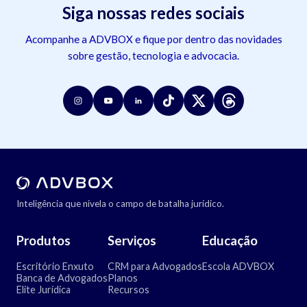
Siga nossas redes sociais
Acompanhe a ADVBOX e fique por dentro das novidades
sobre gestão, tecnologia e advocacia.
Inteligência que nivela o campo de batalha jurídico.
Produtos
Serviços
Educação
Escritório Enxuto
CRM para Advogados
Escola ADVBOX
Banca de Advogados
Planos
Elite Jurídica
Recursos