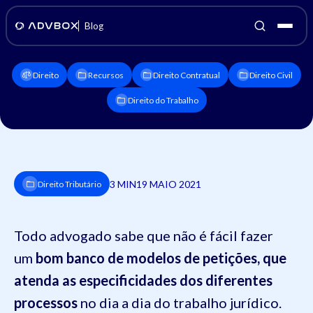
Blog
Direito
Recursos
Direito Contratual
Direito Civil
Direito do Trabalho
3 MIN
19 MAIO 2021
Direito Tributário
Todo advogado sabe que não é fácil fazer
um
bom banco de modelos de petições, que
atenda as especificidades dos diferentes
processos
no dia a dia do trabalho jurídico.