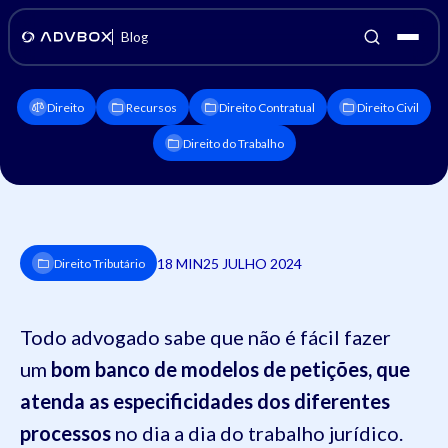
Blog
Direito
Recursos
Direito Contratual
Direito Civil
Direito do Trabalho
18 MIN
25 JULHO 2024
Direito Tributário
Todo advogado sabe que não é fácil fazer
um
bom banco de modelos de petições, que
atenda as especificidades dos diferentes
processos
no dia a dia do trabalho jurídico.