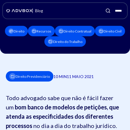
Blog
Direito
Recursos
Direito Contratual
Direito Civil
Direito do Trabalho
10 MIN
11 MAIO 2021
Direito Previdenciário
Todo advogado sabe que não é fácil fazer
um
bom banco de modelos de petições, que
atenda as especificidades dos diferentes
processos
no dia a dia do trabalho jurídico.