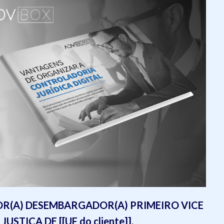
OR(A) DESEMBARGADOR(A) PRIMEIRO VICE
STIÇA DE [[UF do cliente]].