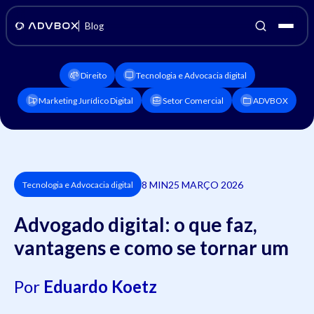
Blog
Direito
Tecnologia e Advocacia digital
Marketing Jurídico Digital
Setor Comercial
ADVBOX
8 MIN
25 MARÇO 2026
Tecnologia e Advocacia digital
Advogado digital: o que faz,
vantagens e como se tornar um
Por
Eduardo Koetz