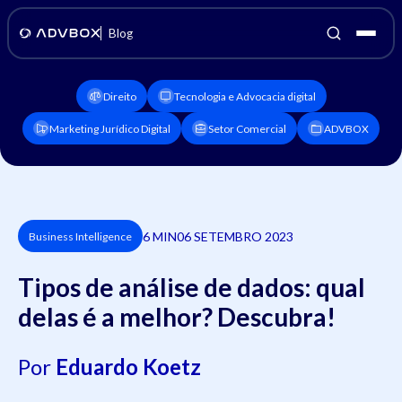
Blog
Direito
Tecnologia e Advocacia digital
Marketing Jurídico Digital
Setor Comercial
ADVBOX
6 MIN
06 SETEMBRO 2023
Business Intelligence
Tipos de análise de dados: qual
delas é a melhor? Descubra!
Por
Eduardo Koetz