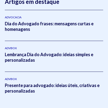
graduado em Direito do Trabalho pela
Artigos em destaque
Universidade Federal
do Rio Grande do Sul
(2011- 2012) e em Direito Tributário
pela Escola
Superior da Magistratura Federal
ESMAFE (2013
- 2014).Atua como um dos principais gestores da Koetz
ADVOCACIA
Dia do Advogado frases: mensagens curtas e
Advocacia realizando a supervisão e liderança em todos os
homenagens
setores do escritório.Em 2021, Eduardo publicou o livro
intitulado:
Otimizado - O escritório como empresa escalável
pela editora
Viseu
.
ADVBOX
Lembrança Dia do Advogado: ideias simples e
personalizadas
ADVBOX
Presente para advogado: ideias úteis, criativas e
personalizadas