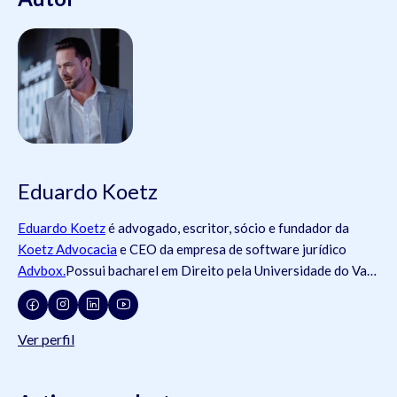
Eduardo Koetz
Eduardo Koetz
é advogado, escritor, sócio e fundador da
Koetz Advocacia
e CEO da empresa de software jurídico
Advbox.
Possui bacharel em Direito pela Universidade do Vale
do Rio dos Sinos (
Unisinos
).Possui tanto registros na
Ordem
dos Advogados do Brasil
- OAB (OAB/SC 42.934, OAB/RS
73.409, OAB/PR 72.951, OAB/SP 435.266, OAB/MG
Ver perfil
204.531, OAB/MG 204.531), como na
Ordem dos Advogados
de Portugal
- OA ( OA/Portugal 69.512L).swdsasdwÉ pós-