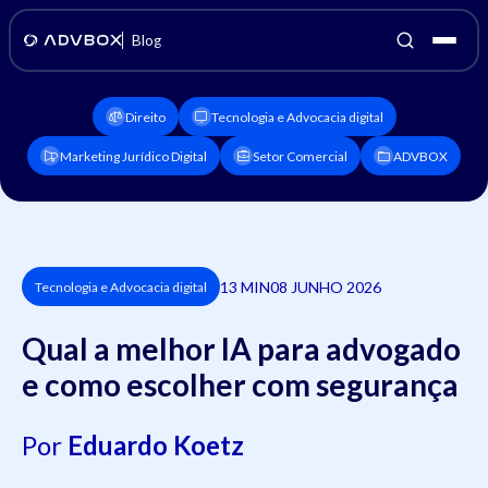
Blog
Direito
Tecnologia e Advocacia digital
Marketing Jurídico Digital
Setor Comercial
ADVBOX
13 MIN
08 JUNHO 2026
Tecnologia e Advocacia digital
Qual a melhor IA para advogado
e como escolher com segurança
Por
Eduardo Koetz