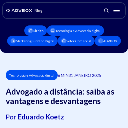
Blog
Direito
Tecnologia e Advocacia digital
Marketing Jurídico Digital
Setor Comercial
ADVBOX
6 MIN
31 JANEIRO 2025
Tecnologia e Advocacia digital
Advogado a distância: saiba as
vantagens e desvantagens
Por
Eduardo Koetz