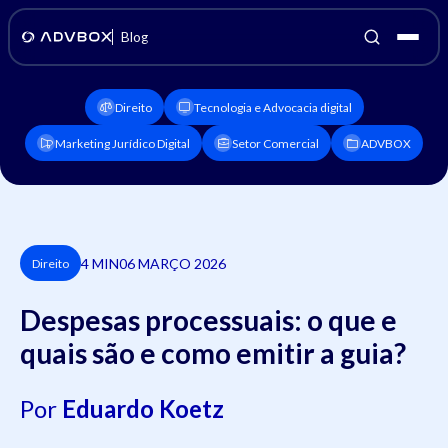
Blog
Direito
Tecnologia e Advocacia digital
Marketing Jurídico Digital
Setor Comercial
ADVBOX
4 MIN
06 MARÇO 2026
Direito
Despesas processuais: o que e
quais são e como emitir a guia?
Por
Eduardo Koetz