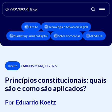
Blog
Direito
Tecnologia e Advocacia digital
Marketing Jurídico Digital
Setor Comercial
ADVBOX
7 MIN
06 MARÇO 2026
Direito
Princípios constitucionais: quais
são e como são aplicados?
Por
Eduardo Koetz