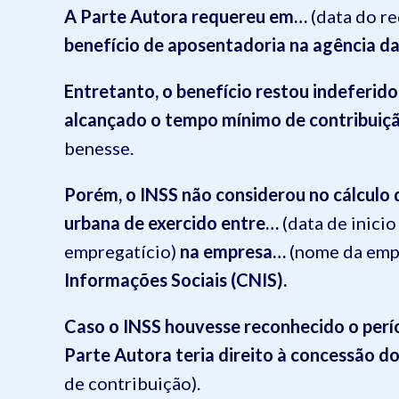
A Parte A
utora
requereu em
…
(data do r
benefício de aposentadoria na agência da 
Entretanto, o benefício restou indeferid
alcançado o temp
o mínimo de contribuiç
benesse
.
Porém,
o INSS
não considerou no cálculo 
urbana
de
exercido entre
…
(data de inicio
empregatício
)
na empresa…
(nome da emp
Informações Sociais (CNIS).
Caso o INSS houvesse reconhecido o perí
Parte Autora teria direito à
concessão do
de contribuição)
.