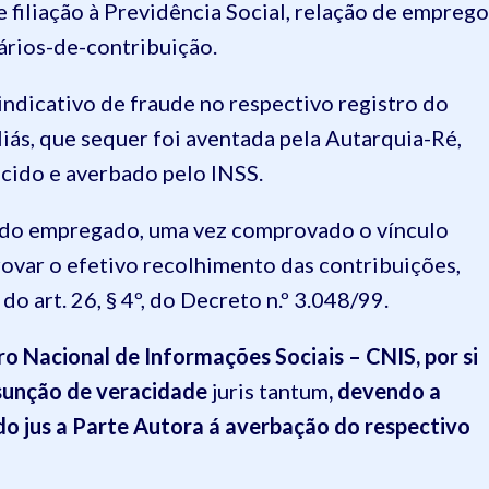
 filiação à Previdência Social, relação de emprego
ários-de-contribuição.
indicativo de fraude no respectivo registro do
li
ás
, que sequer foi aventada pela Autarquia-R
é
,
cido e averbado pelo INSS.
ado empregado, uma vez comprovado o vínculo
ovar o efetivo recolhimento das contribuições,
o art. 26, § 4º, do Decreto
n.º
3.048/99.
ro N
acional de Informações Sociais – CNIS
, por si
esunção de veracidade
juris tantum
, devendo a
ndo
jus
a Parte Autora
á averbação do respectivo