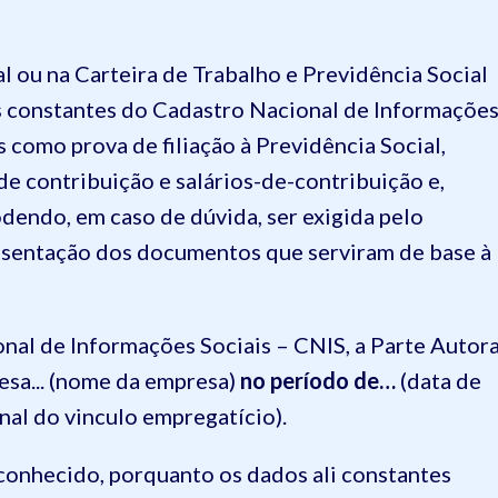
al ou na Carteira de Trabalho e Previdência Social
dos constantes do Cadastro Nacional de Informaçõe
 como prova de filiação à Previdência Social,
e contribuição e salários-de-contribuição e,
dendo, em caso de dúvida, ser exigida pelo
resentação dos documentos que serviram de base à
nal de Informações Sociais – CNIS, a
P
arte
A
utor
sa..
.
(nome da empresa)
no período de…
(data de
inal do vinculo empregatício)
.
econhecido, porquanto os dados ali constantes