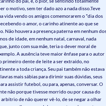
rinho do pai, e, o pior, se sentindo totalmente
er o motivo, sem ter dado azo a nada disso.Teve
 sua vida vendo os amigos comemorarem o “dia dos
recebendo o amor, o carinho atinente ao que se
lho. Não houvera a presença paterna em nenhum do
anos de idade, em nenhum natal, carnaval, nada
ue, junto com sua mãe, teria o dever moral de
exemplo. A ausência teve maior ênfase para o autor
primeiro dente de leite a ser extraído, no
atinente a toda criança. Seu pai também não estava
lavras mais sábias para dirimir suas dúvidas, seus
ra assistir futebol, ou para, apenas, conversar. O
ente não porque tivesse morrido ou por causa do
 arbítrio de não querer vê-lo, de se negar a olhar