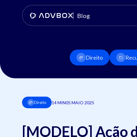
Blog
Direito
Recu
14 MIN
05 MAIO 2025
Direito
[MODELO] Ação d