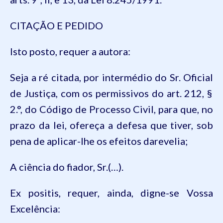
CITAÇÃO E PEDIDO
Isto
posto
,
requer
a
autora
:
Seja
a
ré
citada
,
por
intermédio
do Sr.
Oficial
de
Justiça
, com
os
permissivos
do art. 212, §
2.°, do
Código
de
Processo
Civil,
para
que
, no
prazo
da
lei,
ofereça
a
defesa
que
tiver
, sob
pena
de
aplicar-lhe
os
efeitos
darevelia
;
A
ciência
do
fiador
, Sr
.(
…).
Ex
positis
,
requer
,
ainda
,
digne
-se
Vossa
Excelência
: