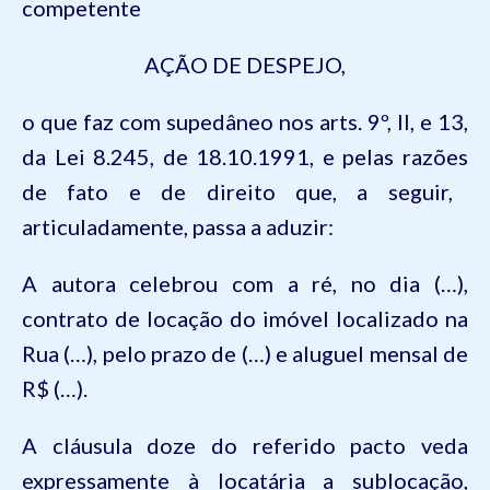
competente
AÇÃO DE DESPEJO,
o
que
faz
com
supedâneo
nos
arts. 9º, II, e 13,
da
Lei 8.245, de 18.10.1991, e
pelas
razões
de
fato
e de
direito
que
, a
seguir
,
articuladamente
,
passa
a
aduzir
:
A
autora
celebrou
com a
ré
, no
dia
(…),
contrato
de
locação
do
imóvel
localizado
na
Rua
(…),
pelo
prazo
de (…) e
aluguel
mensal de
R$ (…).
A
cláusula
doze do
referido
pacto
veda
expressamente
à
locatária
a
sublocação
,