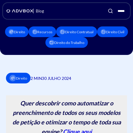
Blog
Direito
Recursos
Direito Contratual
Direito Civil
Direito do Trabalho
2 MIN
30 JULHO 2024
Direito
Quer descobrir como automatizar o
preenchimento de todos os seus modelos
de petição e otimizar o tempo de toda sua
equipe?
Clique aqui