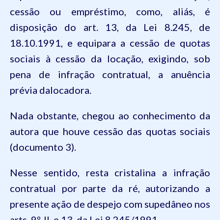
cessão
ou
empréstimo
,
como
,
aliás
, é
disposição
do art. 13,
da
Lei 8.245, de
18.10.1991, e
equipara
a
cessão
de quotas
sociais
à
cessão
da
locação
,
exigindo
, sob
pena
de
infração
contratual
, a
anuência
prévia
dalocadora
.
Nada obstante,
chegou
ao
conhecimento
da
autora
que
houve
cessão
das quotas
sociais
(
documento
3).
Nesse
sentido
,
resta
cristalina
a
infração
contratual
por
parte
da
ré
,
autorizando
a
presente
ação
de
despejo
com
supedâneo
nos
arts.
9º, II, e 13,
da
Lei 8.245/1991.