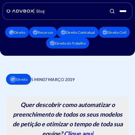
Blog
Direito
Recursos
Direito Contratual
Direito Civil
Direito do Trabalho
5 MIN
07 MARÇO 2019
Direito
Quer descobrir como automatizar o
preenchimento de todos os seus modelos
de petição e otimizar o tempo de toda sua
equipe?
Clique aqui