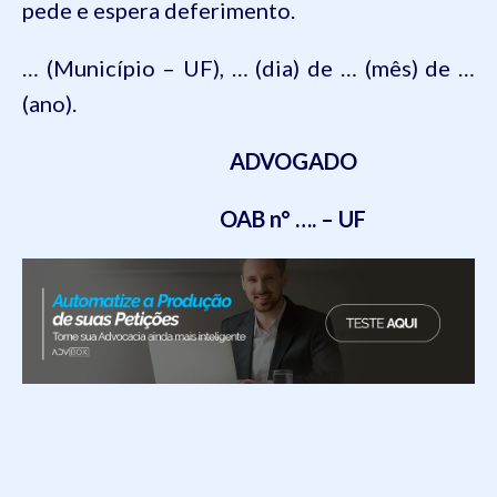
pede e espera deferimento.
… (Município – UF), … (dia) de … (mês) de …
(ano).
ADVOGADO
OAB n° …. – UF