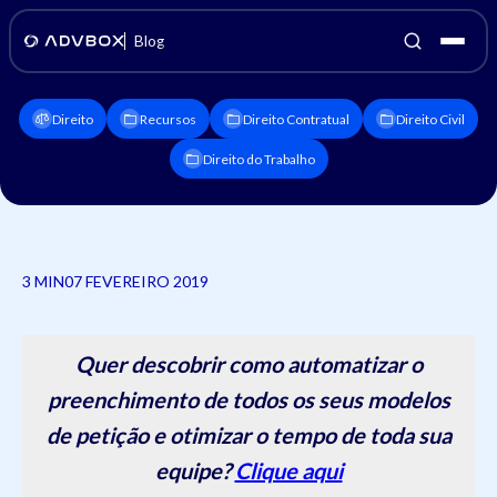
Blog
Direito
Recursos
Direito Contratual
Direito Civil
Direito do Trabalho
3 MIN
07 FEVEREIRO 2019
Quer descobrir como automatizar o
preenchimento de todos os seus modelos
de petição e otimizar o tempo de toda sua
equipe?
Clique aqui