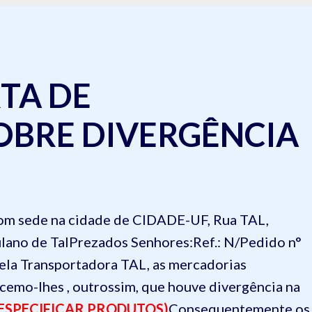
TA DE
OBRE DIVERGÊNCIA
om sede na cidade de CIDADE-UF, Rua TAL,
ulano de Tal
Prezados Senhores:
Ref.: N/Pedido n°
la Transportadora TAL, as mercadorias
cemo-lhes , outrossim, que houve divergência na
(ESPECIFICAR PRODUTOS)
Consequentemente os