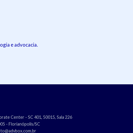
ogia e advocacia.
rate Center - SC 401, 50015, Sala 226
5 - Florianópolis/SC
nto@advbox.com.br