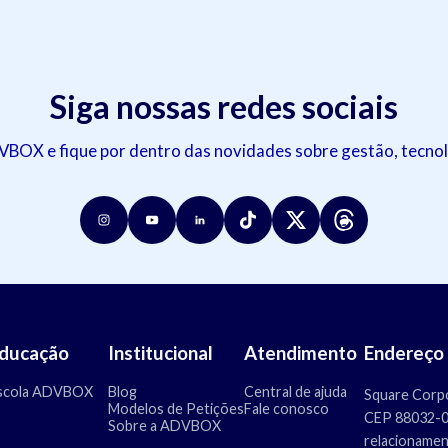
Siga nossas redes sociais
OX e fique por dentro das novidades sobre gestão, tecnol
ducação
Institucional
Atendimento
Endereço
scola ADVBOX
Blog
Central de ajuda
Square Corpo
Modelos de Petições
Fale conosco
CEP 88032-00
Sobre a ADVBOX
relacioname