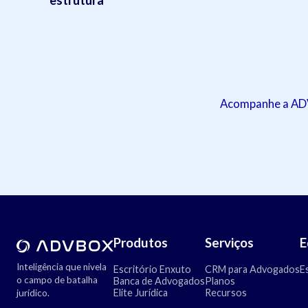
Acompanhe a ADVB
Produtos
Serviços
E
Inteligência que nivela
Escritório Enxuto
CRM para Advogados
E
o campo de batalha
Banca de Advogados
Planos
Elite Jurídica
Recursos
jurídico.