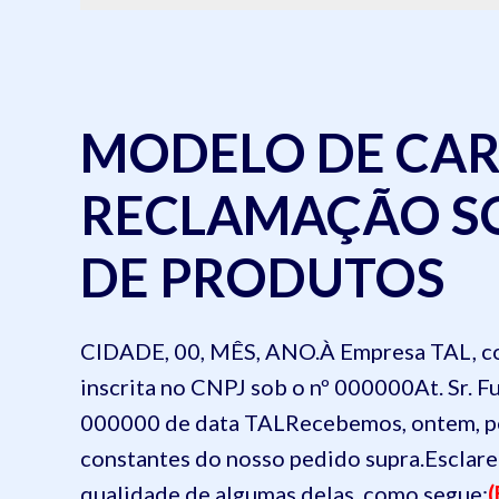
MODELO DE CAR
RECLAMAÇÃO S
DE PRODUTOS
CIDADE, 00, MÊS, ANO.
À
Empresa TAL, c
inscrita no CNPJ sob o nº 000000
At. Sr. F
000000 de data TAL
Recebemos, ontem, pe
constantes do nosso pedido supra.
Esclare
qualidade de algumas delas, como segue: