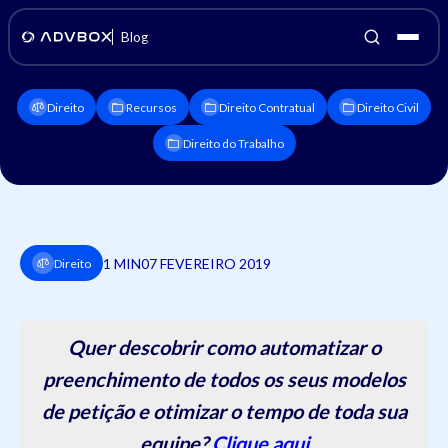
Blog
Direito
Recursos
Direito Contratual
Direito Civil
Direito do Trabalho
1 MIN
07 FEVEREIRO 2019
Direito
Quer descobrir como automatizar o
preenchimento de todos os seus modelos
de petição e otimizar o tempo de toda sua
equipe?
Clique aqui