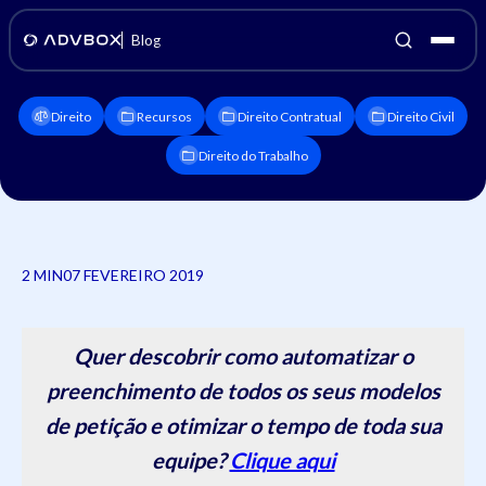
Blog
Direito
Recursos
Direito Contratual
Direito Civil
Direito do Trabalho
2 MIN
07 FEVEREIRO 2019
Quer descobrir como automatizar o
preenchimento de todos os seus modelos
de petição e otimizar o tempo de toda sua
equipe?
Clique aqui