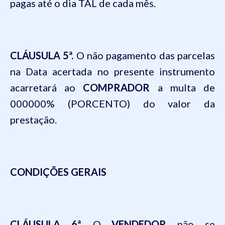
pagas até o dia
TAL
de cada mês.
CLÁUSULA 5ª.
O não pagamento das parcelas
na Data acertada no presente instrumento
acarretará ao
COMPRADOR
a multa de
0
0000
0
%
(PORCENTO)
do valor
da
prestação.
CONDIÇÕES GERAIS
CLÁUSULA 6ª.
O
VENDEDOR
não se