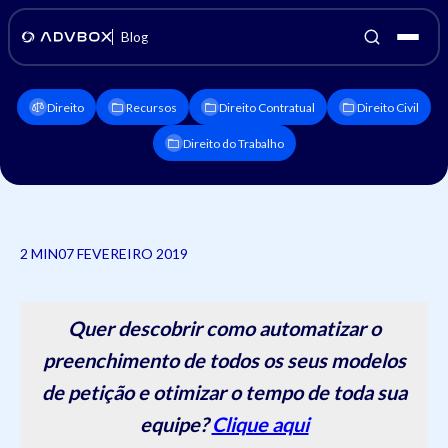
Blog
Direito
Recursos
Direito Contratual
Direito Civil
Direito do Trabalho
2 MIN
07 FEVEREIRO 2019
Quer descobrir como automatizar o
preenchimento de todos os seus modelos
de petição e otimizar o tempo de toda sua
equipe?
Clique aqui