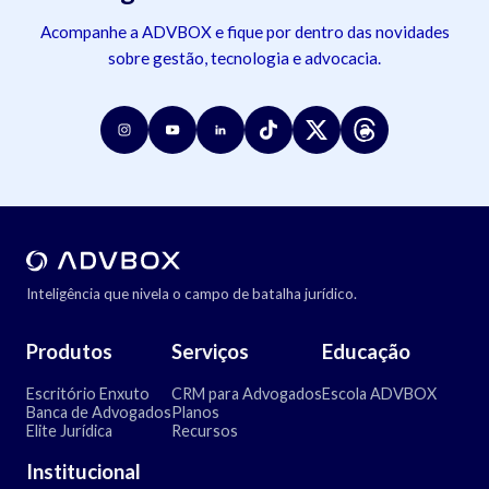
Acompanhe a ADVBOX e fique por dentro das novidades
sobre gestão, tecnologia e advocacia.
Inteligência que nivela o campo de batalha jurídico.
Produtos
Serviços
Educação
Escritório Enxuto
CRM para Advogados
Escola ADVBOX
Banca de Advogados
Planos
Elite Jurídica
Recursos
Institucional