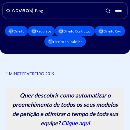
Blog
Direito
Recursos
Direito Contratual
Direito Civil
Direito do Trabalho
1 MIN
07 FEVEREIRO 2019
Quer descobrir como automatizar o
preenchimento de todos os seus modelos
de petição e otimizar o tempo de toda sua
equipe?
Clique aqui