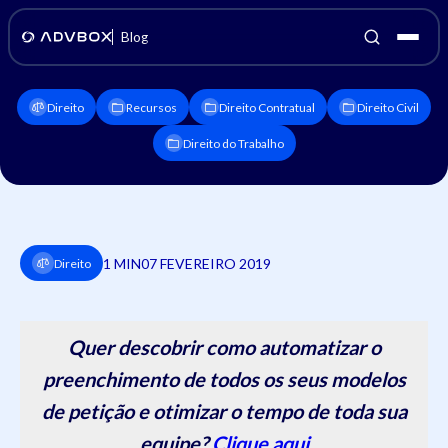
Blog
Direito
Recursos
Direito Contratual
Direito Civil
Direito do Trabalho
1 MIN
07 FEVEREIRO 2019
Direito
Quer descobrir como automatizar o
preenchimento de todos os seus modelos
de petição e otimizar o tempo de toda sua
equipe?
Clique aqui